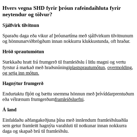
Hvers vegna SHD fyrir þróun rafeindaíhluta fyrir
neytendur og tölvur?
Sjálfvirk tilvitnun
Sparaðu daga eða vikur af þróunartíma með sjálfvirkum tilvitnunum
og hönnunarviðbrögðum innan nokkurra klukkustunda, oft hraðar.
Hröð sprautumótun
Stækkaðu hratt frá frumgerð til framleiðslu í litlu magni og vertu
fyrstur á markað með hraðsnúningi
plastsprautumótun
,
overmolding,
og setja inn mótun.
Hagnýtur frumgerð
Endurtaktu fljótt og bættu snemma hönnun með þrívíddarprentuðum
eða vélrænum frumgerðum
framleiðsluefni
.
Á land
Einfaldaðu aðfangakeðjuna þína með innlendum framleiðsluaðila
sem getur framleitt hagnýta varahluti til notkunar innan nokkurra
daga og skapað brú til framleiðslu.