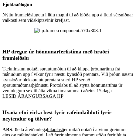
Fjöldaaðlögun
Nýttu framleiðslugetu í litlu magni til að bjóða upp á fleiri sérsniðnar
valkosti sem viðskiptavinir krefjast.
HP dregur úr hönnunarferlistíma með hraðri
framleiðslu
Tæknirisinn notaði sprautumótun til að klippa þróunartíma frá
mánuðum upp í vikur fyrir næstu kynslóð prentara. Við þróun næstu
kynslóðar bleksprautuprentara sneri HP sér að
sprautumótunarþjónustu Protolabs til að stytta hönnunartíma úr
venjulegum sex til átta vikna tímaramma í aðeins 15 daga.
LESIÐ ÁRANGURSAGA HP
Hvaða efni virka best fyrir rafeindaíhluti fyrir
neytendur og tölvur?
ABS
. Þetta áreiðanlega
hitaplasti
er mikið notað í atvinnugreinum
eins og rafeindatækni. Það færir almenna frammistöðu fyrir hluta