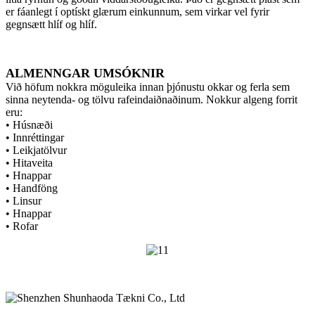
er fáanlegt í optískt glærum einkunnum, sem virkar vel fyrir
gegnsætt hlíf og hlíf.
ALMENNGAR UMSÓKNIR
Við höfum nokkra möguleika innan þjónustu okkar og ferla sem
sinna neytenda- og tölvu rafeindaiðnaðinum. Nokkur algeng forrit
eru:
• Húsnæði
• Innréttingar
• Leikjatölvur
• Hitaveita
• Hnappar
• Handföng
• Linsur
• Hnappar
• Rofar