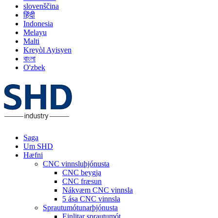
slovenščina
हिंदी
Indonesia
Melayu
Malti
Kreyòl Ayisyen
বাংলা
O'zbek
Saga
Um SHD
Hæfni
CNC vinnsluþjónusta
CNC beygja
CNC fræsun
Nákvæm CNC vinnsla
5 ása CNC vinnsla
Sprautumótunarþjónusta
Einlitar sprautumót