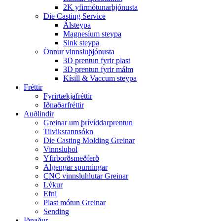
2K yfirmótunarþjónusta
Die Casting Service
Álsteypa
Magnesíum steypa
Sink steypa
Önnur vinnsluþjónusta
3D prentun fyrir plast
3D prentun fyrir málm
Kísill & Vaccum steypa
Fréttir
Fyrirtækjafréttir
Iðnaðarfréttir
Auðlindir
Greinar um þrívíddarprentun
Tilviksrannsókn
Die Casting Molding Greinar
Vinnsluþol
Yfirborðsmeðferð
Algengar spurningar
CNC vinnsluhlutar Greinar
Lýkur
Efni
Plast mótun Greinar
Sending
Iðnaður