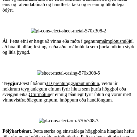
eins og rafeindabúnað og handfesta tæki og er einnig tiltölulega
ódýrt.
Ál
. Þetta efni er hægt að vinna eða móta í gegnum
málmplötusmíði
til
að búa til hlífar, festingar eða aðra málmhluta sem þurfa mikinn styrk
og litla þyngd.
Teygjur.
Fæst í báðum
3D prentun
og
sprautumótun
, veldu úr
nokkrum teygjanlegum efnum fyrir hluta sem þurfa höggþol eða
sveigjanleika.
Ofurmótun
er einnig fáanlegt fyrir íhluti og vörur með
vinnuvistfræðilegum gripum, hnöppum eða handföngum.
Pólýkarbónat
. Þetta sterka og einstaklega höggþolna hitaplast hefur
litla rýrnun og góðan víddarstöðugleika. Það er gegnsætt plast sem