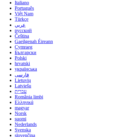
Italiano
Português
Việt Nam
Türkçe
عربي
русский
Čeština
Gaeilgenah Éireann
Cymraeg
Български
Polski
hrvatski
українська
فارسی
Lietuvių
Latviešu
עברית
România limbi
Ελληνικά
magyar
Norsk
suomi
Nederlands
Svenska
slovenčina