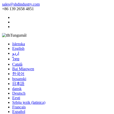
sales@shdindustry.com
+86 139 2658 4851
Tungumál
íslenska
English
اردو
ไทย
Català
Bai Miaowen
한국어
bosanski
日本語
dansk
Deutsch
Eesti
Srbija jezik (latinica)
Français
Español