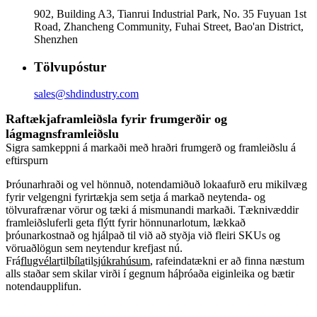
902, Building A3, Tianrui Industrial Park, No. 35 Fuyuan 1st
Road, Zhancheng Community, Fuhai Street, Bao'an District,
Shenzhen
Tölvupóstur
sales@shdindustry.com
Raftækjaframleiðsla fyrir frumgerðir og
lágmagnsframleiðslu
Sigra samkeppni á markaði með hraðri frumgerð og framleiðslu á
eftirspurn
Þróunarhraði og vel hönnuð, notendamiðuð lokaafurð eru mikilvæg
fyrir velgengni fyrirtækja sem setja á markað neytenda- og
tölvurafrænar vörur og tæki á mismunandi markaði. Tæknivæddir
framleiðsluferli geta flýtt fyrir hönnunarlotum, lækkað
þróunarkostnað og hjálpað til við að styðja við fleiri SKUs og
vöruaðlögun sem neytendur krefjast nú.
Frá
flugvélar
til
bíla
til
sjúkrahúsum
, rafeindatækni er að finna næstum
alls staðar sem skilar virði í gegnum háþróaða eiginleika og bætir
notendaupplifun.