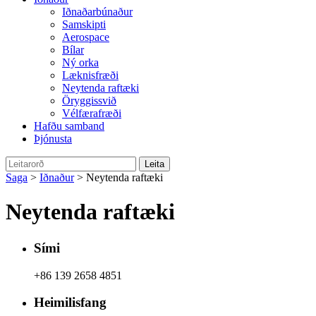
Iðnaðarbúnaður
Samskipti
Aerospace
Bílar
Ný orka
Læknisfræði
Neytenda raftæki
Öryggissvið
Vélfærafræði
Hafðu samband
Þjónusta
Saga
>
Iðnaður
> Neytenda raftæki
Neytenda raftæki
Sími
+86 139 2658 4851
Heimilisfang