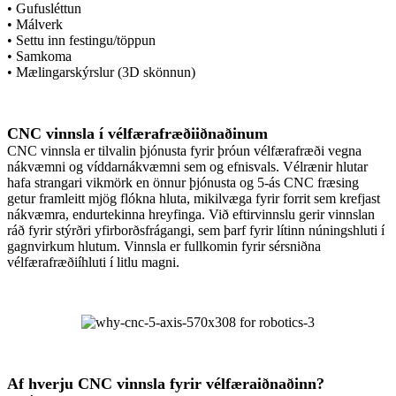
• Gufusléttun
• Málverk
• Settu inn festingu/töppun
• Samkoma
• Mælingarskýrslur (3D skönnun)
CNC vinnsla í vélfærafræðiiðnaðinum
CNC vinnsla er tilvalin þjónusta fyrir þróun vélfærafræði vegna
nákvæmni og víddarnákvæmni sem og efnisvals. Vélrænir hlutar
hafa strangari vikmörk en önnur þjónusta og 5-ás CNC fræsing
getur framleitt mjög flókna hluta, mikilvæga fyrir forrit sem krefjast
nákvæmra, endurtekinna hreyfinga. Við eftirvinnslu gerir vinnslan
ráð fyrir stýrðri yfirborðsfrágangi, sem þarf fyrir lítinn núningshluti í
gagnvirkum hlutum. Vinnsla er fullkomin fyrir sérsniðna
vélfærafræðiíhluti í litlu magni.
Af hverju CNC vinnsla fyrir vélfæraiðnaðinn?