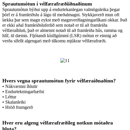
Sprautumótun í vélfærafræðiiðnaðinum
Sprautumótun býður upp á endurtekanlegan valmöguleika þegar
þörf er á framleiðslu á lágu til meðalmagni. Stykkjaverð mun oft
lækka þar sem magn eykst með magnverðlagningarlíkani okkar. Það
er ekki aðal framleiðsluferlið sem notað er til að framleiða
vélfæraíhluti, það er almennt notað til að framleiða hús, ramma og
hlíf, til dæmis. Fljótandi kísillgúmmí (LSR) mótun er einnig að
verða sífellt algengari með tilkomu mjúkrar vélfærafræði.
Hvers vegna sprautumótun fyrir vélfæraiðnaðinn?
• Nákvæmni íhlutir
• Endurtekningarhæfni
• Léttur
• Skalanleiki
• Hröð frumgerð
Hver eru algeng vélfærafræðileg notkun mótaðra
hluta?