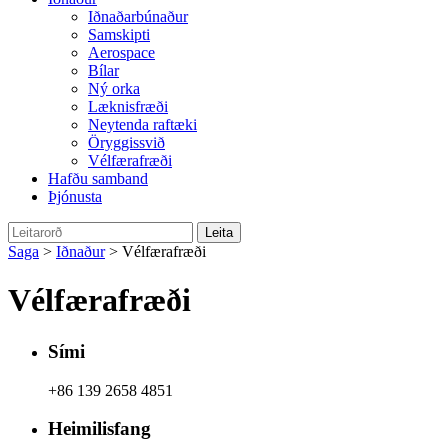
Iðnaðarbúnaður
Samskipti
Aerospace
Bílar
Ný orka
Læknisfræði
Neytenda raftæki
Öryggissvið
Vélfærafræði
Hafðu samband
Þjónusta
Saga
>
Iðnaður
> Vélfærafræði
Vélfærafræði
Sími
+86 139 2658 4851
Heimilisfang