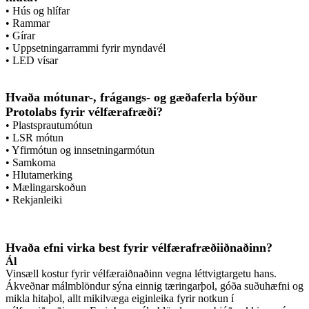
• Hús og hlífar
• Rammar
• Gírar
• Uppsetningarrammi fyrir myndavél
• LED vísar
Hvaða mótunar-, frágangs- og gæðaferla býður
Protolabs fyrir vélfærafræði?
• Plastsprautumótun
• LSR mótun
• Yfirmótun og innsetningarmótun
• Samkoma
• Hlutamerking
• Mælingarskoðun
• Rekjanleiki
Hvaða efni virka best fyrir vélfærafræðiiðnaðinn?
Ál
Vinsæll kostur fyrir vélfæraiðnaðinn vegna léttvigtargetu hans.
Ákveðnar málmblöndur sýna einnig tæringarþol, góða suðuhæfni og
mikla hitaþol, allt mikilvæga eiginleika fyrir notkun í