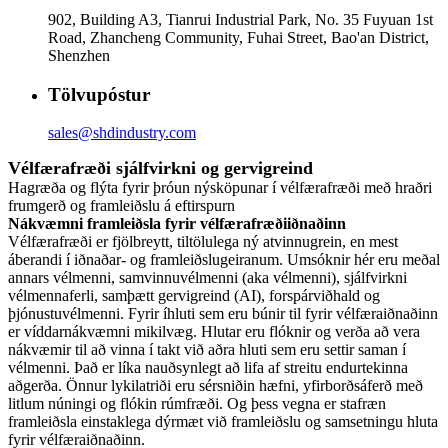
902, Building A3, Tianrui Industrial Park, No. 35 Fuyuan 1st
Road, Zhancheng Community, Fuhai Street, Bao'an District,
Shenzhen
Tölvupóstur
sales@shdindustry.com
Vélfærafræði sjálfvirkni og gervigreind
Hagræða og flýta fyrir þróun nýsköpunar í vélfærafræði með hraðri
frumgerð og framleiðslu á eftirspurn
Nákvæmni framleiðsla fyrir vélfærafræðiiðnaðinn
Vélfærafræði er fjölbreytt, tiltölulega ný atvinnugrein, en mest
áberandi í iðnaðar- og framleiðslugeiranum. Umsóknir hér eru meðal
annars vélmenni, samvinnuvélmenni (aka vélmenni), sjálfvirkni
vélmennaferli, samþætt gervigreind (AI), forspárviðhald og
þjónustuvélmenni. Fyrir íhluti sem eru búnir til fyrir vélfæraiðnaðinn
er víddarnákvæmni mikilvæg. Hlutar eru flóknir og verða að vera
nákvæmir til að vinna í takt við aðra hluti sem eru settir saman í
vélmenni. Það er líka nauðsynlegt að lifa af streitu endurtekinna
aðgerða. Önnur lykilatriði eru sérsniðin hæfni, yfirborðsáferð með
litlum núningi og flókin rúmfræði. Og þess vegna er stafræn
framleiðsla einstaklega dýrmæt við framleiðslu og samsetningu hluta
fyrir vélfæraiðnaðinn.