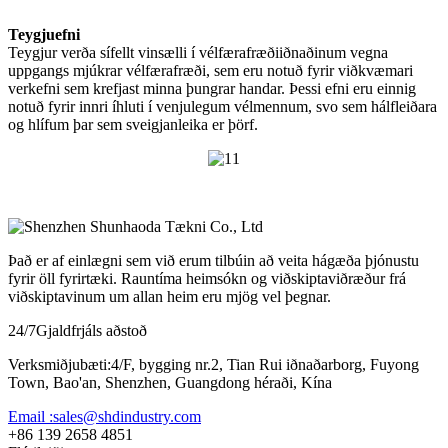
Teygjuefni
Teygjur verða sífellt vinsælli í vélfærafræðiiðnaðinum vegna
uppgangs mjúkrar vélfærafræði, sem eru notuð fyrir viðkvæmari
verkefni sem krefjast minna þungrar handar. Þessi efni eru einnig
notuð fyrir innri íhluti í venjulegum vélmennum, svo sem hálfleiðara
og hlífum þar sem sveigjanleika er þörf.
Það er af einlægni sem við erum tilbúin að veita hágæða þjónustu
fyrir öll fyrirtæki. Rauntíma heimsókn og viðskiptaviðræður frá
viðskiptavinum um allan heim eru mjög vel þegnar.
24/7
Gjaldfrjáls aðstoð
Verksmiðjubæti:4/F, bygging nr.2, Tian Rui iðnaðarborg, Fuyong
Town, Bao'an, Shenzhen, Guangdong héraði, Kína
Email :sales@shdindustry.com
+86 139 2658 4851