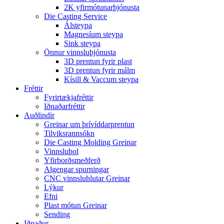
2K yfirmótunarþjónusta
Die Casting Service
Álsteypa
Magnesíum steypa
Sink steypa
Önnur vinnsluþjónusta
3D prentun fyrir plast
3D prentun fyrir málm
Kísill & Vaccum steypa
Fréttir
Fyrirtækjafréttir
Iðnaðarfréttir
Auðlindir
Greinar um þrívíddarprentun
Tilviksrannsókn
Die Casting Molding Greinar
Vinnsluþol
Yfirborðsmeðferð
Algengar spurningar
CNC vinnsluhlutar Greinar
Lýkur
Efni
Plast mótun Greinar
Sending
Iðnaður