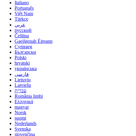
Italiano
Português
Việt Nam
Türkçe
عربي
русский
Čeština
Gaeilgenah Éireann
Cymraeg
Български
Polski
hrvatski
українська
فارسی
Lietuvių
Latviešu
עברית
România limbi
Ελληνικά
magyar
Norsk
suomi
Nederlands
Svenska
slovenčina