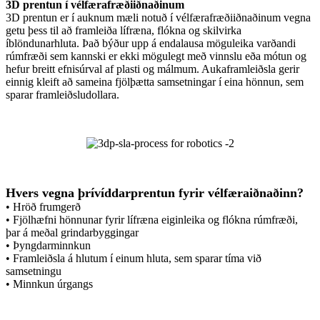
3D prentun í vélfærafræðiiðnaðinum
3D prentun er í auknum mæli notuð í vélfærafræðiiðnaðinum vegna
getu þess til að framleiða lífræna, flókna og skilvirka
íblöndunarhluta. Það býður upp á endalausa möguleika varðandi
rúmfræði sem kannski er ekki mögulegt með vinnslu eða mótun og
hefur breitt efnisúrval af plasti og málmum. Aukaframleiðsla gerir
einnig kleift að sameina fjölþætta samsetningar í eina hönnun, sem
sparar framleiðsludollara.
Hvers vegna þrívíddarprentun fyrir vélfæraiðnaðinn?
• Hröð frumgerð
• Fjölhæfni hönnunar fyrir lífræna eiginleika og flókna rúmfræði,
þar á meðal grindarbyggingar
• Þyngdarminnkun
• Framleiðsla á hlutum í einum hluta, sem sparar tíma við
samsetningu
• Minnkun úrgangs