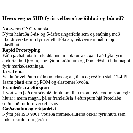
Hvers vegna SHD fyrir vélfærafræðiíhluti og búnað?
Nákvæm CNC vinnsla
Nýttu háhraða 3-ás- og 5-ásfræsingarferla sem og snúning með
lifandi verkfærum fyrir sífellt flóknari, nákvæmari málm- og
plastíhluti.
Rapid Prototyping
Fáðu gæðahluta framleidda innan nokkurra daga til að flýta fyrir
endurtekinni þróun, hagnýtum prófunum og framleiðslu í litlu magni
fyrir markaðssetningu.
Úrval efna
Veldu úr véluðum málmum eins og áli, títan og ryðfríu stáli 17-4 PH
ásamt plasti eins og POM og elastómer kvoða.
Framleiðsla á eftirspurn
Hvort sem það eru sérsniðnir hlutar í litlu magni eða endurtekanlegir
hlutar í meira magni, þá er framleiðsla á eftirspurn hjá Protolabs
sniðin að þörfum verkefnisins.
Gæðavottun og rekjanleiki
Nýttu þér ISO 9001-vottaða framleiðsluferla okkar fyrir hluta sem
miklar kröfur eru gerðar.