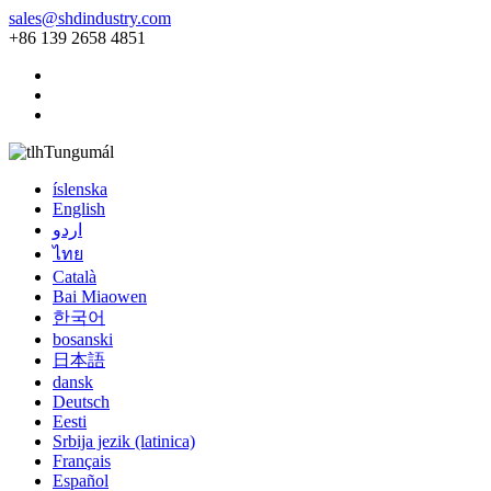
sales@shdindustry.com
+86 139 2658 4851
Tungumál
íslenska
English
اردو
ไทย
Català
Bai Miaowen
한국어
bosanski
日本語
dansk
Deutsch
Eesti
Srbija jezik (latinica)
Français
Español