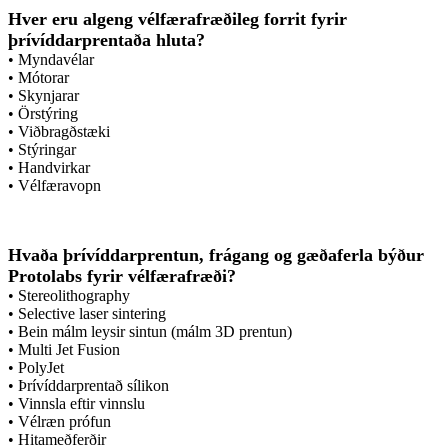
Hver eru algeng vélfærafræðileg forrit fyrir
þrívíddarprentaða hluta?
• Myndavélar
• Mótorar
• Skynjarar
• Örstýring
• Viðbragðstæki
• Stýringar
• Handvirkar
• Vélfæravopn
Hvaða þrívíddarprentun, frágang og gæðaferla býður
Protolabs fyrir vélfærafræði?
• Stereolithography
• Selective laser sintering
• Bein málm leysir sintun (málm 3D prentun)
• Multi Jet Fusion
• PolyJet
• Þrívíddarprentað sílikon
• Vinnsla eftir vinnslu
• Vélræn prófun
• Hitameðferðir