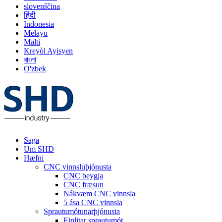
slovenščina
हिंदी
Indonesia
Melayu
Malti
Kreyòl Ayisyen
বাংলা
O'zbek
Saga
Um SHD
Hæfni
CNC vinnsluþjónusta
CNC beygja
CNC fræsun
Nákvæm CNC vinnsla
5 ása CNC vinnsla
Sprautumótunarþjónusta
Einlitar sprautumót