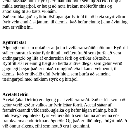
vélfæraiðnaðinum. Fyrir þær málmblöndur sem bjóða ekki upp á
mikla tæringarþol, er hægt að nota frekari meðferðir eins og
anodizing til að bæta viðnám.
Það eru líka góðir yfirborðsfrágangar fyrir ál til að bæta snyrtivörur
fyrir vélmenni á skjánum, til dæmis. Það hefur einnig þann ávinning
sem er vélhæfni.
Ryðfrítt stál
Algengt efni sem notað er af þeim í vélfærafræðiiðnaðinum. Ryðfrítt
stál er traustur kostur fyrir íhluti í vélfærafræði sem þurfa að vera
endingargóð og lifa af endurtekin ferli og erfiðar aðstæður.
Ryðfrítt stál er einnig hægt að herða auðveldlega, sem getur verið
gagnlegt þegar það er notað í umgjörð eða líkama vélmenni, til
dæmis. Það er tilvalið efni fyrir hluta sem þurfa að sameina
tæringarþol með miklum styrk og hitaþol.
Acetal/Delrin
Acetal (aka Delrin) er algeng plastvélfærafræði. Það er létt svo það
getur verið góður valkostur fyrir léttar forrit. Acetal státar af
framúrskarandi víddarstöðugleika og hefur lágan núning, bæði
mikilvæga eiginleika fyrir vélfæraíhluti sem kunna að renna eða
framkvæma endurteknar aðgerðir. Og það er tiltölulega ódýrt miðað
við önnur algeng efni sem notuð eru í greininni.