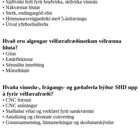
• Sjálfvirkt ferli fyrir hraðvirka, skilvirka vinnslu
• Nákvæmar hlutar
• Sterk, endingargóð efni
• Hönnunarsveigjanleiki með 5-ásfræsingu
• Úrval yfirborðsáferða
Hvað eru algengar vélfærafræðinotkun vélrænna
hluta?
• Gírar
• Endeffektorar
• Sérsniðin innrétting
• Mótoríhlutir
Hvaða vinnslu-, frágangs- og gæðaferla býður SHD upp
á fyrir vélfærafræði?
• CNC fræsun
• CNC snúningur
• Staðlaðar vélar og verkfæri fyrir samkvæmni
• Anodizing og chromate converting
• Grunnsamsetning, hlutamerkingar og skoðunarskýrslur